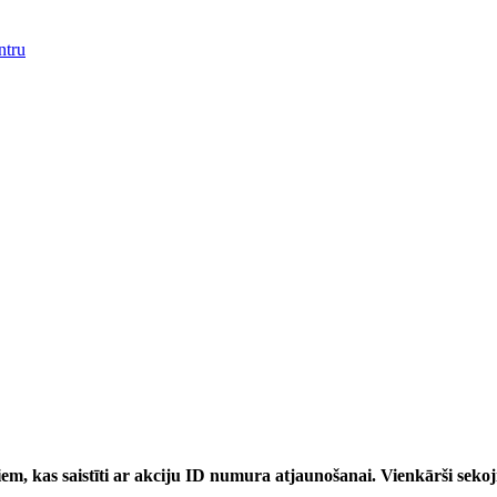
ntru
m, kas saistīti ar akciju ID numura atjaunošanai. Vienkārši sekoj