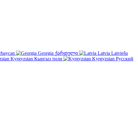
rbaycan
Georgia
ქართული
Latvia
Latviešu
Kyrgyzstan
Кыргыз тили
Kyrgyzstan
Русский