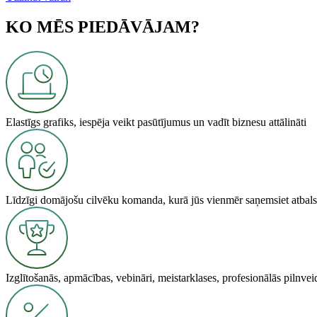
KO MĒS PIEDĀVĀJAM?
Elastīgs grafiks, iespēja veikt pasūtījumus un vadīt biznesu attālināti
Līdzīgi domājošu cilvēku komanda, kurā jūs vienmēr saņemsiet atbals
Izglītošanās, apmācības, vebināri, meistarklases, profesionālās pilnve