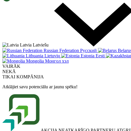
Latvia
Latviešu
Russian Federation
Русский
Belaru
Lithuania
Lietuvių
Estonia
Eesti
Mongolia
Монгол хэл
VAIRĀK
NEKĀ
TIKAI
KOMPĀNIJA
Atklājiet savu potenciālu ar jaunu spēku!
AKCIJA NEATKARĪGO PARTNERU ATGR