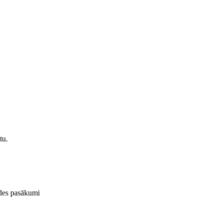
tu.
ides pasākumi