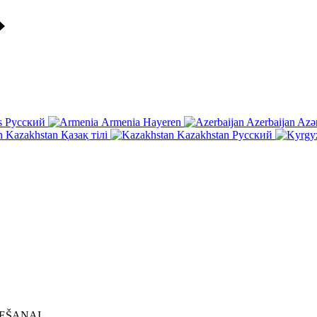
s
Русский
Armenia
Hayeren
Azerbaijan
Azə
Kazakhstan
Қазақ тілі
Kazakhstan
Русский
IEŠANAI