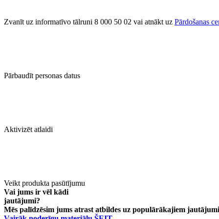
Zvanīt uz informatīvo tālruni 8 000 50 02 vai atnākt uz
Pārdošanas ce
Pārbaudīt personas datus
Aktivizēt atlaidi
Veikt produkta pasūtījumu
Vai jums ir vēl kādi
jautājumi?
Mēs palīdzēsim jums atrast atbildes uz populārākajiem jautājumie
Vairāk noderīgu materiālu ŠEIT