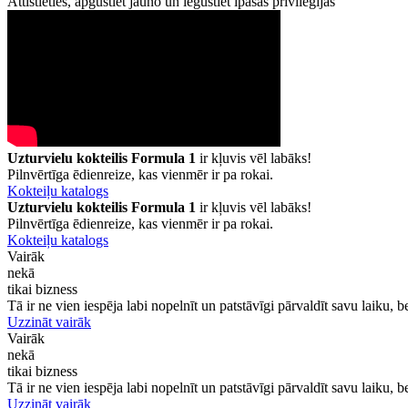
Attīstieties, apgūstiet jauno un iegūstiet īpašas privilēģijas
Uzturvielu kokteilis Formula 1
ir kļuvis vēl labāks!
Pilnvērtīga ēdienreize, kas vienmēr ir pa rokai.
Kokteiļu katalogs
Uzturvielu kokteilis Formula 1
ir kļuvis vēl labāks!
Pilnvērtīga ēdienreize, kas vienmēr ir pa rokai.
Kokteiļu katalogs
Vairāk
nekā
tikai
bizness
Tā ir ne vien iespēja labi nopelnīt un patstāvīgi pārvaldīt savu laiku, 
Uzzināt vairāk
Vairāk
nekā
tikai
bizness
Tā ir ne vien iespēja labi nopelnīt un patstāvīgi pārvaldīt savu laiku, 
Uzzināt vairāk